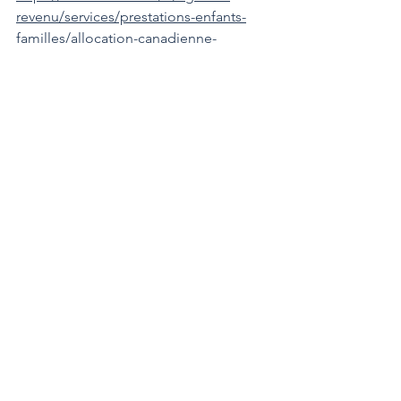
revenu/services/prestations-enfants-
familles/allocation-canadienne-
epicerie-besoins-essentiels.html
Voir tout
Posts récents